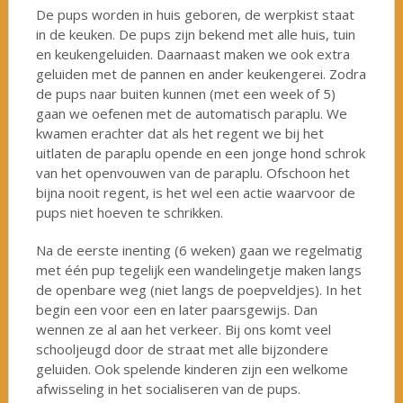
De pups worden in huis geboren, de werpkist staat
in de keuken. De pups zijn bekend met alle huis, tuin
en keukengeluiden. Daarnaast maken we ook extra
geluiden met de pannen en ander keukengerei. Zodra
de pups naar buiten kunnen (met een week of 5)
gaan we oefenen met de automatisch paraplu. We
kwamen erachter dat als het regent we bij het
uitlaten de paraplu opende en een jonge hond schrok
van het openvouwen van de paraplu. Ofschoon het
bijna nooit regent, is het wel een actie waarvoor de
pups niet hoeven te schrikken.
Na de eerste inenting (6 weken) gaan we regelmatig
met één pup tegelijk een wandelingetje maken langs
de openbare weg (niet langs de poepveldjes). In het
begin een voor een en later paarsgewijs. Dan
wennen ze al aan het verkeer. Bij ons komt veel
schooljeugd door de straat met alle bijzondere
geluiden. Ook spelende kinderen zijn een welkome
afwisseling in het socialiseren van de pups.