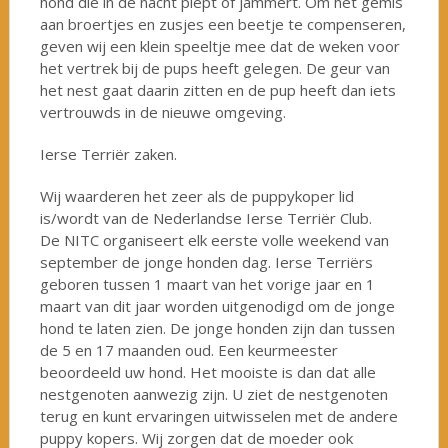
hond die in de nacht piept of jammert. Om het gemis
aan broertjes en zusjes een beetje te compenseren,
geven wij een klein speeltje mee dat de weken voor
het vertrek bij de pups heeft gelegen. De geur van
het nest gaat daarin zitten en de pup heeft dan iets
vertrouwds in de nieuwe omgeving.
Ierse Terriër zaken.
Wij waarderen het zeer als de puppykoper lid
is/wordt van de Nederlandse Ierse Terriër Club.
De NITC organiseert elk eerste volle weekend van
september de jonge honden dag. Ierse Terriërs
geboren tussen 1 maart van het vorige jaar en 1
maart van dit jaar worden uitgenodigd om de jonge
hond te laten zien. De jonge honden zijn dan tussen
de 5 en 17 maanden oud. Een keurmeester
beoordeeld uw hond. Het mooiste is dan dat alle
nestgenoten aanwezig zijn. U ziet de nestgenoten
terug en kunt ervaringen uitwisselen met de andere
puppy kopers. Wij zorgen dat de moeder ook