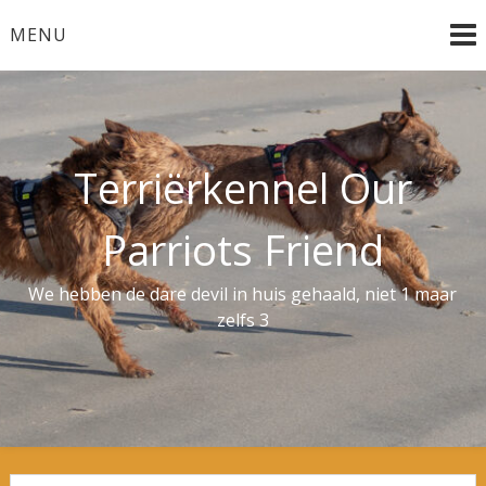
Ga
MENU
naar
de
inhoud
Terriërkennel Our
Parriots Friend
We hebben de dare devil in huis gehaald, niet 1 maar
zelfs 3